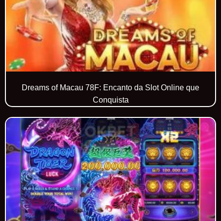
Dreams of Macau 78F: Encanto da Slot Online que
Conquista