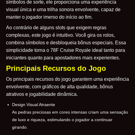
símbolos de sorte, ele proporciona uma experiência
visual única e uma trilha sonora envolvente, capaz de
manter o jogador imerso do início ao fim.
Ao contrário de alguns slots que exigem regras
complexas, este jogo é intuitivo. Você gira os rolos,
combina símbolos e desbloqueia bônus especiais. Essa
simplicidade torna o 78F Cruise Royale ideal tanto para
iniciantes quanto para apostadores mais experientes.
Principais Recursos do Jogo
Os principais recursos do jogo garantem uma experiência
envolvente, com gráficos de alta qualidade, bônus
atrativos e jogabilidade dinâmica.
Design Visual Atraente
As pedras preciosas em cores intensas criam uma sensação
de luxo e riqueza, estimulando o jogador a continuar
girando.