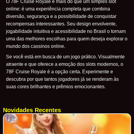
O 78F Cruise Royale é mais do que um simples slot
online: é uma experiência completa que combina
diversão, segurança e a possibilidade de conquistar
recompensas interessantes. Seu design envolvente,
jogabilidade intuitiva e acessibilidade no Brasil o tornam
uma das melhores escolhas para quem deseja explorar o
mundo dos cassinos online.
Se você está em busca de um jogo prático. Visualmente
atraente e que oferece a emoção dos slots modernos, o
78F Cruise Royale é a opção certa. Experimente e
descubra por que tantos jogadores já se renderam às
suas cores brilhantes e prêmios emocionantes.
Novidades Recentes