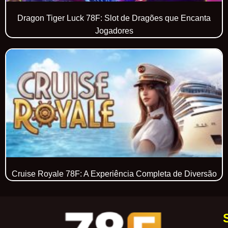
Dragon Tiger Luck 78F: Slot de Dragões que Encanta
Jogadores
Cruise Royale 78F: A Experiência Completa de Diversão