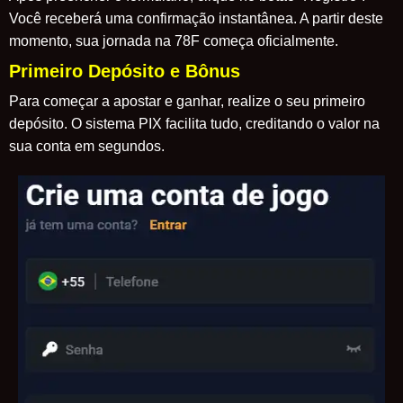
Você receberá uma confirmação instantânea. A partir deste
momento, sua jornada na 78F começa oficialmente.
Primeiro Depósito e Bônus
Para começar a apostar e ganhar, realize o seu primeiro
depósito. O sistema PIX facilita tudo, creditando o valor na
sua conta em segundos.